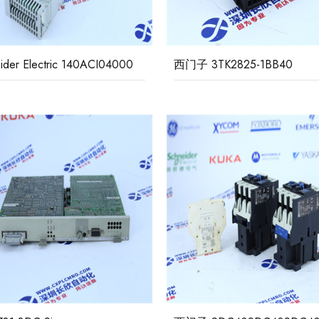
ider Electric 140ACI04000
西门子 3TK2825-1BB40