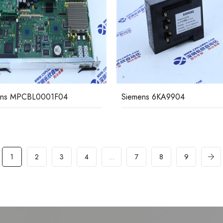
ens MPCBL0001F04
Siemens 6KA9904
1
2
3
4
…
7
8
9