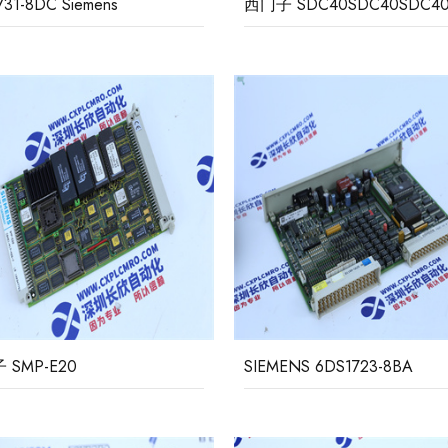
6DS1731-8DC Siemens
西门子 SDC40SDC40SDC4
 SMP-E20
SIEMENS 6DS1723-8BA