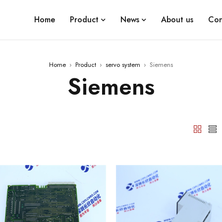
Home
Product
News
About us
Con
Home
›
Product
›
servo system
›
Siemens
Siemens