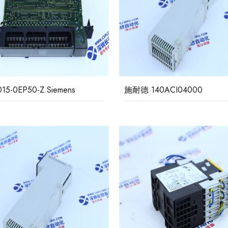
6SE7015-0EP50-Z Siemens
施耐德 140ACI04000