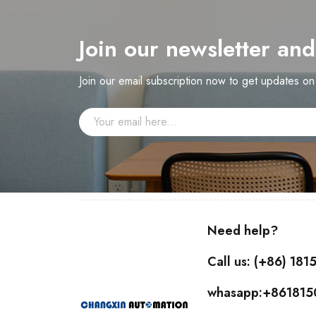
Join our newsletter an
Join our email subscription now to get updates o
Need help?
Call us: (+86) 18
whasapp:+86181