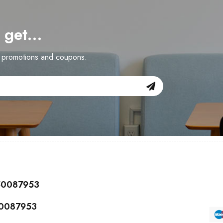
d get…
n promotions and coupons.
150087953
50087953