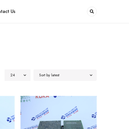
tact Us
24
Sort by latest